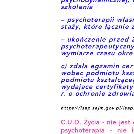
szkolenia
– psychoterapii włas
staży, które łącznie
– ukończenie przed 
psychoterapeutyczny
wymiarze czasu okre
c) zdała egzamin ce
wobec podmiotu kszt
podmiotu kształcące
wydające certyfikaty
r. o ochronie zdrowi
https://isap.sejm.gov.pl/i
C.U.D. Życia - nie jes
psychoterapia - nie 