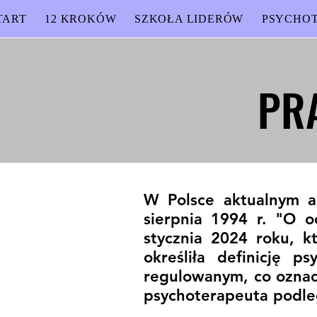
TART
12 KROKÓW
SZKOŁA LIDERÓW
PSYCHOT
PR
PR
W Polsce aktualnym a
sierpnia 1994 r. "O o
stycznia 2024 roku, k
określiła definicję 
regulowanym, co oznacz
psychoterapeuta podle