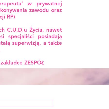
erapeuta' w prywatnej
ykonywania zawodu oraz
ji RP)
ch C.U.D.u Życia, nawet
i specjaliści posiadają
stałą superwizją, a także
​
w zakładce ZESPÓŁ