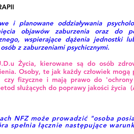
APII
owe i planowane oddziaływania psycholo
nięcia objawów zaburzenia oraz do p
znego, wspierające dążenia jednostki l
osób z zaburzeniami psychicznymi.
U.D.u Życia, kierowane są do osób zdro
ienia. Osoby, te jak każdy człowiek mogą
 czy fizyczne i mają prawo do 'ochrony
od służących do poprawy jakości życia (Ar
ach NFZ może prowadzić "osoba posiad
ra spełnia łącznie następujące warunk