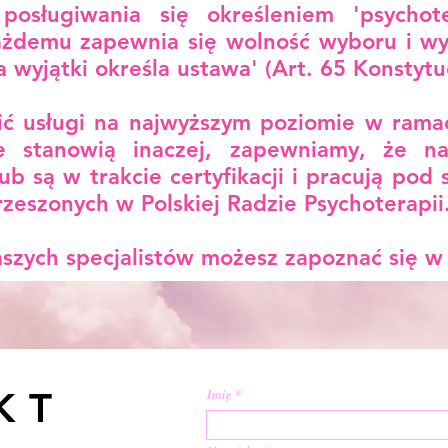
posługiwania się określeniem 'psychot
każdemu zapewnia się wolność wyboru i w
 wyjątki określa ustawa' (Art. 65 Konstytuc
ć usługi na najwyższym poziomie w rama
e stanowią inaczej, zapewniamy, że nas
lub są w trakcie certyfikacji i pracują pod 
rzeszonych w Polskiej Radzie Psychoterapii.
aszych specjalistów możesz zapoznać się 
KT
Imię