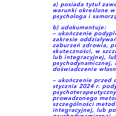
a) posiada tytuł zaw
warunki określone w 
psychologa i samorz
b) udokumentuje:
– ukończenie podypl
zakresie oddziaływa
zaburzeń zdrowia, 
skuteczności, w szc
lub integracyjnej, l
psychodynamicznej, 
doświadczenie własne
– ukończenie przed 
stycznia 2024 r. po
psychoterapeutyczny
prowadzonego metod
szczególności metod
integracyjnej, lub p
psychodynamicznej, 