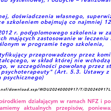
nej, doświadczenia własnego, superwiz
 ze szkoleniem obejmują co najmniej 1
2012 r. podyplomowego szkolenia w za
ch mających zastosowanie w leczeniu
ślonym w programie tego szkolenia,
rtyfikujący przeprowadzony przez kom
ałcącego, w skład której nie wchodzą
go, w szczególności powołaną przez s
 psychoterapeuty" (Art. 5.3. Ustawy z
a psychicznego)
sap.nsf/download.xsp/WDU20240000917/T/D20240917L
t ośrodkiem działającym w ramach NFZ i p
łamiemy aktualnych przepisów, poniewa