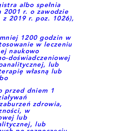
istra albo spełnia
a 2001 r. o zawodzie
z 2019 r. poz. 1026),
mniej 1200 godzin w
tosowanie w leczeniu
nej naukowo
zno-doświadczeniowej
analitycznej, lub
erapię własną lub
lbo
o przed dniem 1
ziaływań
zaburzeń zdrowia,
ności, w
owej lub
litycznej, lub
nych po rozpoczęciu