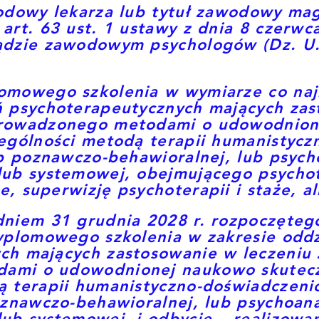
odowy lekarza lub tytuł zawodowy mag
art. 63 ust. 1 ustawy z dnia 8 czerwc
ądzie zawodowym psychologów (Dz. U. 
omowego szkolenia w wymiarze co naj
ń psychoterapeutycznych mających zas
prowadzonego metodami o udowodnio
zególności metodą terapii humanistyc
ub poznawczo-behawioralnej, lub psycho
lub systemowej, obejmującego psychot
, superwizję psychoterapii i staże, a
dniem 31 grudnia 2028 r. rozpoczęteg
dyplomowego szkolenia w zakresie odd
ch mających zastosowanie w leczeniu 
ami o udowodnionej naukowo skutecz
ą terapii humanistyczno-doświadczeni
oznawczo-behawioralnej, lub psychoana
lub systemowej, i odbycie – realizowa