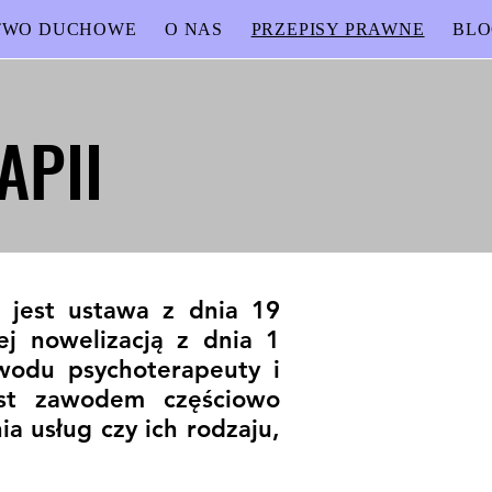
TWO DUCHOWE
O NAS
PRZEPISY PRAWNE
BL
APII
APII
 jest ustawa z dnia 19
ej nowelizacją z dnia 1
awodu psychoterapeuty i
jest zawodem częściowo
a usług czy ich rodzaju,