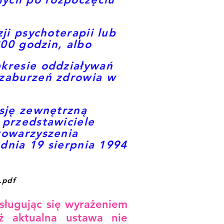
ji psychoterapii lub
200 godzin, albo
kresie oddziaływań
 zaburzeń zdrowia w
isję zewnętrzną
 przedstawiciele
towarzyszenia
 dnia 19 sierpnia 1994
.pdf
osługując się wyrażeniem
ż aktualna ustawa nie