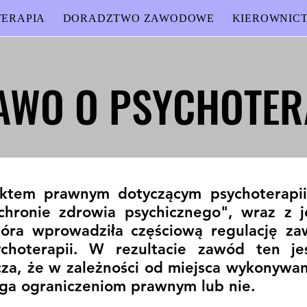
ERAPIA
DORADZTWO ZAWODOWE
KIEROWNIC
AWO O PSYCHOTER
AWO O PSYCHOTER
ktem prawnym dotyczącym psychoterapii
chronie zdrowia psychicznego", wraz z j
tóra wprowadziła częściową regulację z
psychoterapii. W rezultacie zawód ten 
a, że w zależności od miejsca wykonywani
ga ograniczeniom prawnym lub nie.