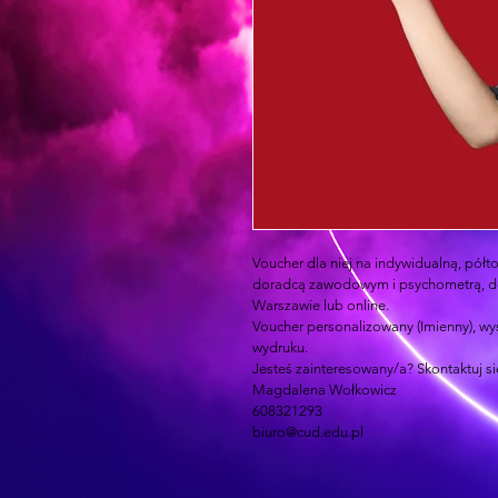
Voucher dla niej na indywidualną, półt
doradcą zawodowym i psychometrą, do 
Warszawie lub online.
Voucher personalizowany (Imienny), wy
wydruku. 
Jesteś zainteresowany/a? Skontaktuj si
Magdalena Wołkowicz
608321293
biuro@cud.edu.pl