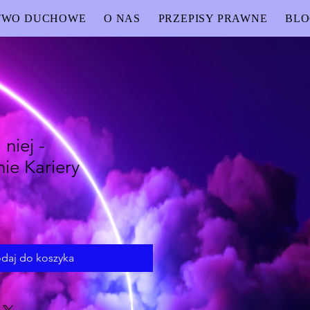
TWO DUCHOWE
O NAS
PRZEPISY PRAWNE
BL
niej -
ie Kariery
daj do koszyka