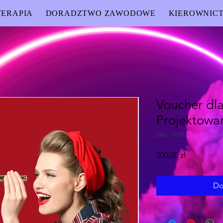
ERAPIA
DORADZTWO ZAWODOWE
KIEROWNIC
Voucher dla 
Projektowan
SKU: VK/PK
Cena
200,00 zł
Do