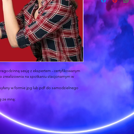
oragodzinną sesję z ekspertem - certyfikowanym 
zrealizownia na spotkaniu stacjonarnym w 
syłany w formie jpg lub pdf do samodzielnego 
ę ze mną: